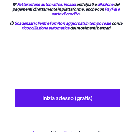
💸
Fatturazione automatica,
incassi
anticipati
e
dilazione
dei
pagamenti direttamente in piattaforma, anche con
PayPal e
carte di credito.
⏱️
Scadenzari clienti e fornitori aggiornati in tempo reale
con la
riconciliazione automatica
dei movimenti bancari
Inizia adesso (gratis)