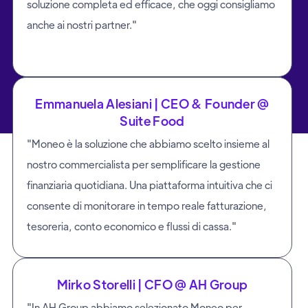
soluzione completa ed efficace, che oggi consigliamo
P.IVA IT12620060967
Camera di commercio di Milano: REA MI - 2673416
anche ai nostri partner."
Sezione start-up e PMI innovative
Capitale sociale i.v. 36.285,00€
info@moneo.tech
Emmanuela Alesiani | CEO & Founder @
Suite Food
"Moneo è la soluzione che abbiamo scelto insieme al
nostro commercialista per semplificare la gestione
finanziaria quotidiana. Una piattaforma intuitiva che ci
consente di monitorare in tempo reale fatturazione,
tesoreria, conto economico e flussi di cassa."
Mirko Storelli | CFO @ AH Group
"In AH Group abbiamo selezionato Moneo per