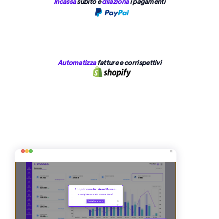
Incassa
subito e
dilaziona
i pagamenti
Automatizza
fatture e corrispettivi